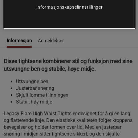
Få en flatterende silhuett med Legacy Flare High Waist
Informasjonskapselinnstillinger
Tights fra Röhnisch.
Les mer
Informasjon
Anmeldelser
Disse tightsene kombinerer stil og funksjon med sine
utsvungne ben og stabile, høye midje.
Utsvungne ben
Justerbar snøring
Skjult lomme i linningen
Stabil, høy midje
Legacy Flare High Waist Tights er designet for å gi en lang
og flatterende linje. Den elastiske kvaliteten følger kroppens
bevegelser og holder formen over tid. Med en justerbar
snøring i midjen sitter tightsene sikkert, og den skjulte