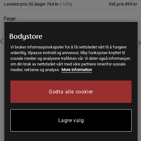
Laveste pris 30 dager
764 kr
(-12%)
Veil.pris
899 kr
Farge:
Vi bruker informasjonskapsler for å få nettstedet vårt til å fungere
ordentlig, tilpasse innhold og annonser, tilby funksjoner knyttet til
sosiale medier og analysere trafikken vår. Vi deler også informasjon
om din bruk av nettstedet vårt med våre partnere innenfor sosiale
medier, reklame og analyse.
More information
L
Godta alle cookier
Kjøp
Gratis frakt over 399 kr
Gratis retur
14 dagers angrerett
Lagre valg
SKU #001027-BLACKR | EAN
7314840439740