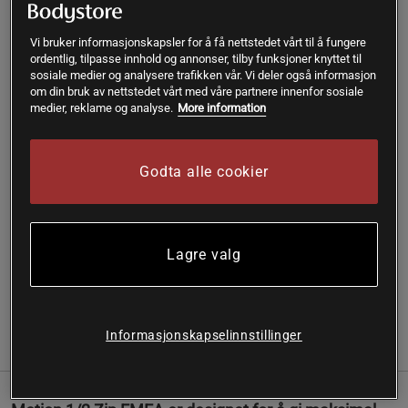
L
Vi bruker informasjonskapsler for å få nettstedet vårt til å fungere
ordentlig, tilpasse innhold og annonser, tilby funksjoner knyttet til
sosiale medier og analysere trafikken vår. Vi deler også informasjon
om din bruk av nettstedet vårt med våre partnere innenfor sosiale
Kjøp
medier, reklame og analyse.
More information
Gratis frakt over 399 kr
Gratis retur
14 dagers angrerett
Godta alle cookier
SKU #6001618-001R | EAN
197779526784
Opplev bevegelsesfrihet og komfort under trening med
denne funksjonelle 1/2 glidelåsgenseren fra Under Armour.
Lagre valg
Les mer
Informasjonskapselinnstillinger
Informasjon
Anmeldelser