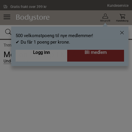
Hopp til hovedinnholdet
Kundeservice
Gratis frakt over 399 kr
Min profil
Handlekorg
500 velkomstpoeng til nye medlemmer!
✔ Du får 1 poeng per krone.
Trening /
Klær /
Treningstrøyer
Logg inn
Bli medlem
Motion 1/2 Zip EMEA, Black, L
Under Armour