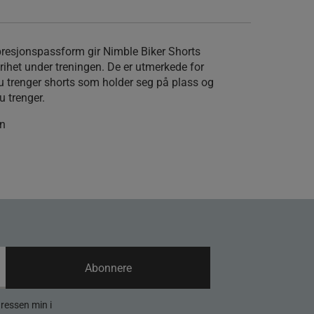
esjonspassform gir Nimble Biker Shorts
rihet under treningen. De er utmerkede for
du trenger shorts som holder seg på plass og
u trenger.
an
Abonnere
dressen min i