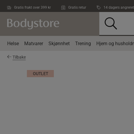
Hopp til hovedinnholdet
Gratis frakt over 399 kr
Gratis retur
14 dagers angreret
Helse
Matvarer
Skjønnhet
Trening
Hjem og husholdn
Tilbake
OUTLET