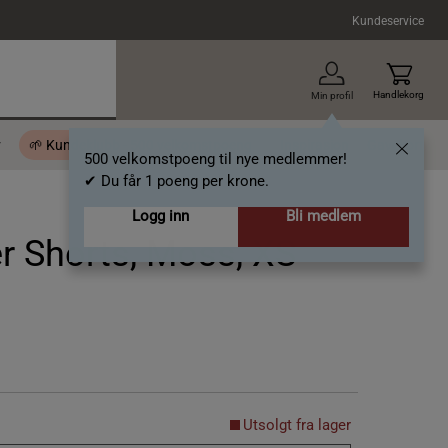
Kundeservice
Handlekorg
Min profil
r
🌱 Kundeklubb - 500 velkomstpoeng
Inspirasjon
Gavekort
500 velkomstpoeng til nye medlemmer!
✔ Du får 1 poeng per krone.
Logg inn
Bli medlem
r Shorts, Moss, XS
Utsolgt fra lager