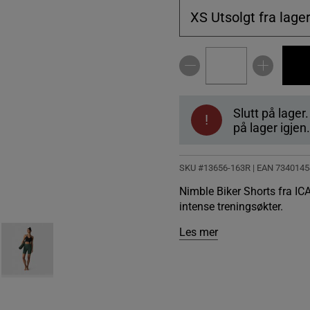
XS
Utsolgt fra lage
Slutt på lager
!
på lager igjen.
SKU #13656-163R | EAN
7340145
Nimble Biker Shorts fra IC
intense treningsøkter.
Les mer