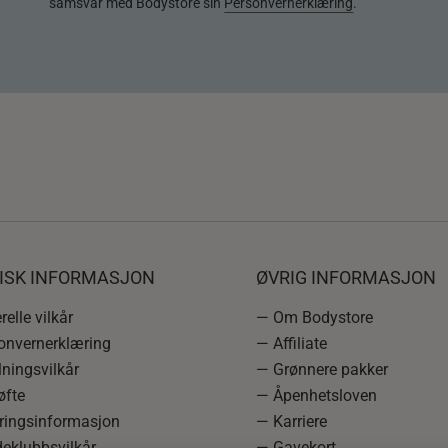
samsvar med Bodystore sin
Personvernerklæring
.
DISK INFORMASJON
ØVRIG INFORMASJON
elle vilkår
— Om Bodystore
onvernerklæring
— Affiliate
ningsvilkår
— Grønnere pakker
øfte
— Åpenhetsloven
ringsinformasjon
— Karriere
eklubbsvilkår
— Gavekort