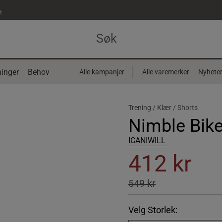
t
inger
Behov
Alle kampanjer
Alle varemerker
Nyhete
Trening /
Klær /
Shorts
Nimble Bike
ICANIWILL
412 kr
549 kr
Velg Storlek: