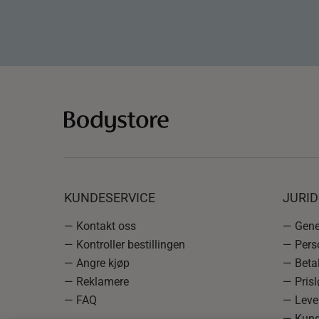
KUNDESERVICE
JURI
— Kontakt oss
— Gener
— Kontroller bestillingen
— Pers
— Angre kjøp
— Betal
— Reklamere
— Prisl
— FAQ
— Leve
— Kund