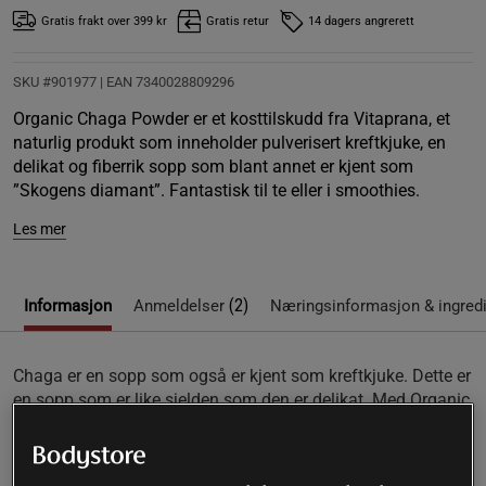
Gratis frakt over 399 kr
Gratis retur
14 dagers angrerett
SKU #901977
| EAN
7340028809296
Organic Chaga Powder er et kosttilskudd fra Vitaprana, et
naturlig produkt som inneholder pulverisert kreftkjuke, en
delikat og fiberrik sopp som blant annet er kjent som
”Skogens diamant”. Fantastisk til te eller i smoothies.
Les mer
(2)
Informasjon
Anmeldelser
Næringsinformasjon & ingred
Chaga er en sopp som også er kjent som kreftkjuke. Dette er
en sopp som er like sjelden som den er delikat. Med Organic
Chaga Powder fra Vitaprana får du 100 % økologisk chaga i
form av pulver som er helt fri for tilsetningsstoffer. Brygg en
kopp med luksuriøst te eller bruk den i smoothies eller