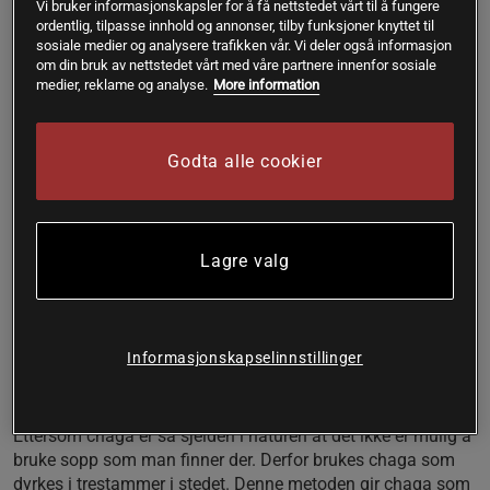
Vi bruker informasjonskapsler for å få nettstedet vårt til å fungere
matlaging.
ordentlig, tilpasse innhold og annonser, tilby funksjoner knyttet til
sosiale medier og analysere trafikken vår. Vi deler også informasjon
100 % økologisk chaga
om din bruk av nettstedet vårt med våre partnere innenfor sosiale
Absolutt ingen tilsetningsstoffer
medier, reklame og analyse.
More information
Delikat, mild vaniljesmak
Te, smoothies, matlaging
Godta alle cookier
Chaga 🍄
Chaga, kreftkjuke, skogens diamant. Kjært barn har mange
navn. Dette er en veldig sjelden sopp som vokser på
Lagre valg
nordiske og nordamerikanske bjørkestammer. I både vesten
og østen har man under en veldig lang tid brukt denne
soppen til å lage avkok og te samt i mat og mye annet.
Informasjonskapselinnstillinger
Dyrkes
Ettersom chaga er så sjelden i naturen at det ikke er mulig å
bruke sopp som man finner der. Derfor brukes chaga som
dyrkes i trestammer i stedet. Denne metoden gir chaga som