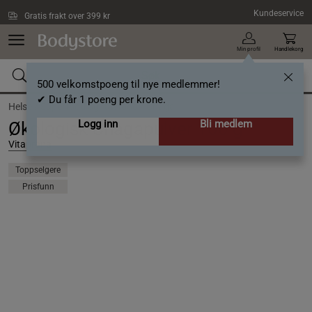
Hopp til hovedinnholdet
Kundeservice
Gratis frakt over 399 kr
Min profil
Handlekorg
500 velkomstpoeng til nye medlemmer!
✔ Du får 1 poeng per krone.
Helse /
Superfood og rawfood /
Chaga
Logg inn
Bli medlem
Økologisk Chagapulver 100 g
Vitaprana
Toppselgere
Prisfunn