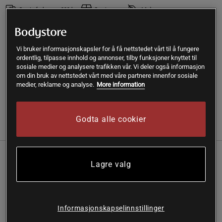
Gratis frakt over 399 kr
Gratis retur
14 dagers angrerett
SKU #54103-901
| EAN
7323343468447
Vi bruker informasjonskapsler for å få nettstedet vårt til å fungere
Peanut Ball Back Massage från Casall är en dubbel
ordentlig, tilpasse innhold og annonser, tilby funksjoner knyttet til
massageboll för triggerpunkter. Mycket effektiv mot
sosiale medier og analysere trafikken vår. Vi deler også informasjon
muskelspänningar.
om din bruk av nettstedet vårt med våre partnere innenfor sosiale
medier, reklame og analyse.
More information
Les mer
Godta alle cookier
(2)
Informasjon
Anmeldelser
Stretcha ut musklerna och få igång
Lagre valg
blodcirkulationen med dubbla
massagebollen Peanut Ball Back Massage.
Perfekt att använda runt ryggraden.
Informasjonskapselinnstillinger