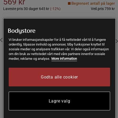
569 kr
Begrenset antall på lager
Laveste pris 30 dager
645 kr
(-12%)
Veil.pris
759 kr
Farge:
Black
Vi bruker informasjonskapsler for å få nettstedet vårt til å fungere
ordentlig, tilpasse innhold og annonser, tilby funksjoner knyttet til
sosiale medier og analysere trafikken vår. Vi deler også informasjon
om din bruk av nettstedet vårt med våre partnere innenfor sosiale
medier, reklame og analyse.
More information
XS
Godta alle cookier
Kjøp
Lagre valg
Gratis frakt over 399 kr
Gratis retur
14 dagers angrerett
SKU #1687-107R | EAN
7350121372580