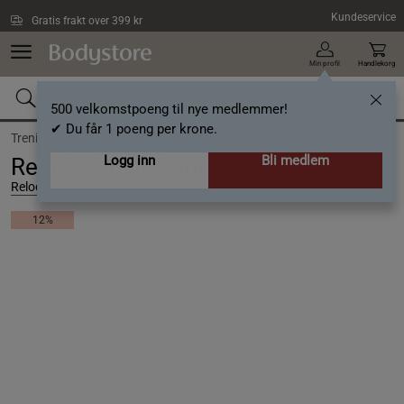
Hopp til hovedinnholdet
Kundeservice
Gratis frakt over 399 kr
Min profil
Handlekorg
500 velkomstpoeng til nye medlemmer!
✔ Du får 1 poeng per krone.
Trening /
Klær /
Tights dame
Logg inn
Bli medlem
Relode Clean Tights, Black, XS
Relode
12%