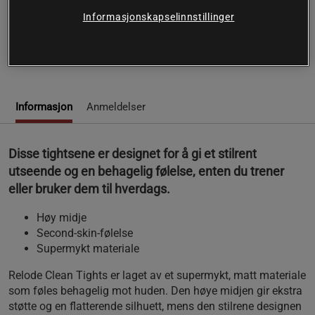
Relode Clean Tights kombinerer stil og komfort for alle dine
Informasjonskapselinnstillinger
aktiviteter.
Les mer
Informasjon
Anmeldelser
Disse tightsene er designet for å gi et stilrent
utseende og en behagelig følelse, enten du trener
eller bruker dem til hverdags.
Høy midje
Second-skin-følelse
Supermykt materiale
Relode Clean Tights er laget av et supermykt, matt materiale
som føles behagelig mot huden. Den høye midjen gir ekstra
støtte og en flatterende silhuett, mens den stilrene designen