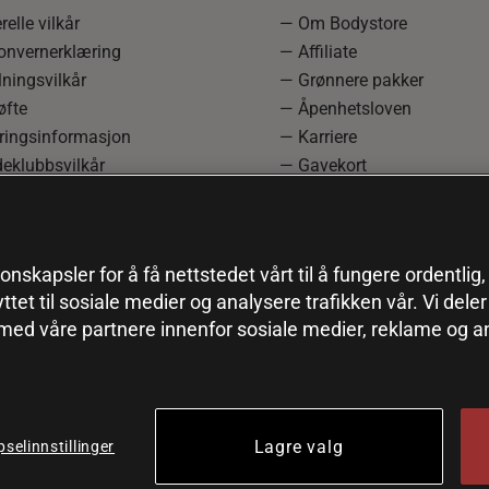
elle vilkår
— Om Bodystore
onvernerklæring
— Affiliate
ningsvilkår
— Grønnere pakker
øfte
— Åpenhetsloven
ringsinformasjon
— Karriere
eklubbsvilkår
— Gavekort
rmasjon om angrerett og
— Kundeklubb
asjon
— Sitemap
einnstillinger
onskapsler for å få nettstedet vårt til å fungere ordentlig
yttet til sosiale medier og analysere trafikken vår. Vi del
 med våre partnere innenfor sosiale medier, reklame og a
Lagre valg
selinnstillinger