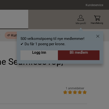
Kundeservice
Handlekorg
Min profil
r
🌱 Kundeklubb - 500 velkomstpoeng
Inspirasjon
Gavekort
500 velkomstpoeng til nye medlemmer!
✔ Du får 1 poeng per krone.
Logg inn
Bli medlem
me SeamlessTop,
1 anmeldelser