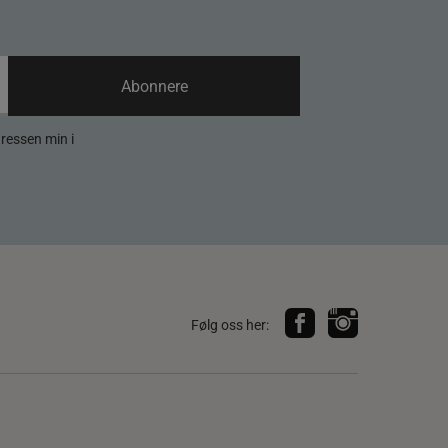
Abonnere
dressen min i
Følg oss her: