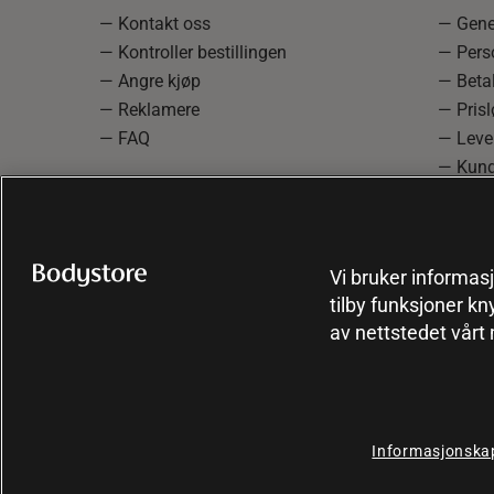
— Kontakt oss
— Gener
— Kontroller bestillingen
— Pers
— Angre kjøp
— Betal
— Reklamere
— Prisl
— FAQ
— Leve
— Kund
— Info
reklam
— Cooki
Vi bruker informasj
tilby funksjoner kn
av nettstedet vårt
Informasjonskap