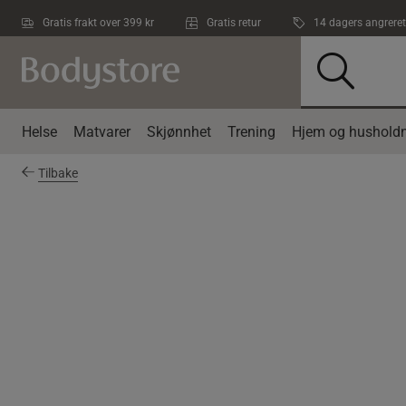
Hopp til hovedinnholdet
Gratis frakt over 399 kr
Gratis retur
14 dagers angreret
Helse
Matvarer
Skjønnhet
Trening
Hjem og husholdn
Tilbake