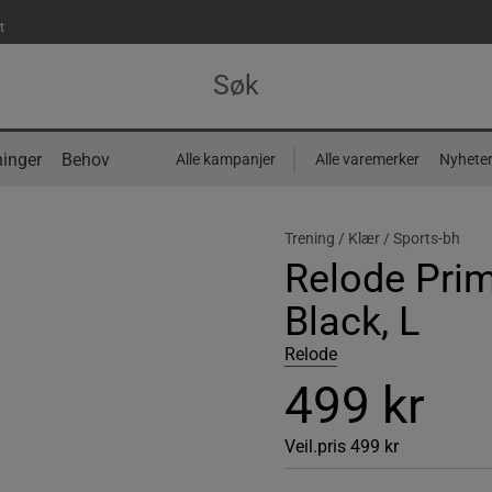
t
inger
Behov
Alle kampanjer
Alle varemerker
Nyhete
Trening /
Klær /
Sports-bh
Relode Pri
Black, L
Relode
499 kr
Veil.pris
499 kr