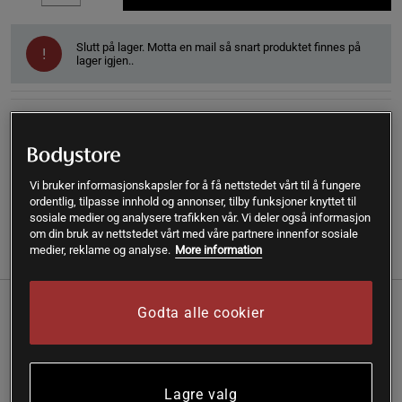
Slutt på lager. Motta en mail så snart produktet finnes på
!
lager igjen..
SKU #289-80106501
| EAN
7350057185728
Organiser tilskuddene dine for dagens ulike behov med
Revive Storage. Den passer utmerket til å feste på
Smartshake Revive, men kan også brukes separat!
Vi bruker informasjonskapsler for å få nettstedet vårt til å fungere
Les mer
ordentlig, tilpasse innhold og annonser, tilby funksjoner knyttet til
sosiale medier og analysere trafikken vår. Vi deler også informasjon
om din bruk av nettstedet vårt med våre partnere innenfor sosiale
medier, reklame og analyse.
More information
(1)
Informasjon
Anmeldelser
Godta alle cookier
ReviveStorage – organiser tilskuddene dine!
Oppbevaringsbokser som kan stables
Kan festes på din Smartshake Revive
Lagre valg
Organiser dagens ulike kosttilskudd