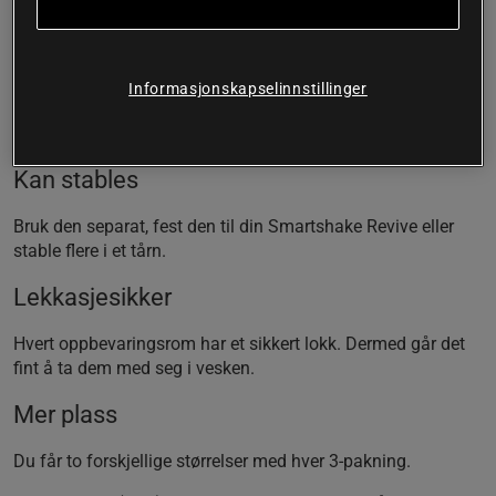
Noen ting skal ikke blandes ut på forhånd. Med Revive
Storage kan du fordele tilskuddene dine i de forskjellige
boksene og blande dem ut når de skal fortæres. Revive
Informasjonskapselinnstillinger
Storage kan brukes separat, og du kan stable dem eller feste
dem på din Smartshake Revive.
Kan stables
Bruk den separat, fest den til din Smartshake Revive eller
stable flere i et tårn.
Lekkasjesikker
Hvert oppbevaringsrom har et sikkert lokk. Dermed går det
fint å ta dem med seg i vesken.
Mer plass
Du får to forskjellige størrelser med hver 3-pakning.