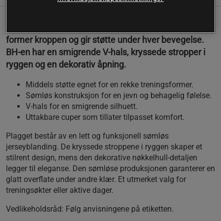
Denne trenings-BH-en er en del av kolleksjonen som
former kroppen og gir støtte under hver bevegelse.
BH-en har en smigrende V-hals, kryssede stropper i
ryggen og en dekorativ åpning.
Middels støtte egnet for en rekke treningsformer.
Sømløs konstruksjon for en jevn og behagelig følelse.
V-hals for en smigrende silhuett.
Uttakbare cuper som tillater tilpasset komfort.
Plagget består av en lett og funksjonell sømløs
jerseyblanding. De kryssede stroppene i ryggen skaper et
stilrent design, mens den dekorative nøkkelhull-detaljen
legger til eleganse. Den sømløse produksjonen garanterer en
glatt overflate under andre klær. Et utmerket valg for
treningsøkter eller aktive dager.
Vedlikeholdsråd:
Følg anvisningene på etiketten.