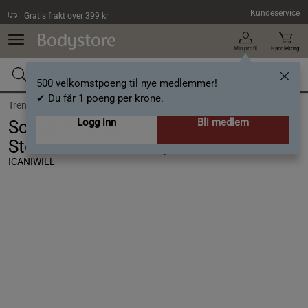
Hopp til hovedinnholdet
Kundeservice
Gratis frakt over 399 kr
Min profil
Handlekorg
500 velkomstpoeng til nye medlemmer!
✔ Du får 1 poeng per krone.
Trening /
Klær /
Sports-bh
Logg inn
Bli medlem
Sculpt Seamless V-neck Sports Bra,
Stonewashed Black, M
ICANIWILL