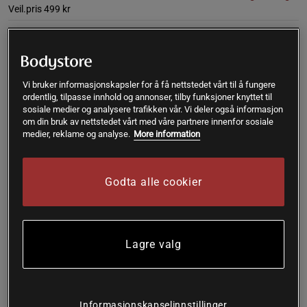
Veil.pris
499 kr
M
Utsolgt fra lager
Vi bruker informasjonskapsler for å få nettstedet vårt til å fungere
Gi meg beskjed via e-post
ordentlig, tilpasse innhold og annonser, tilby funksjoner knyttet til
sosiale medier og analysere trafikken vår. Vi deler også informasjon
om din bruk av nettstedet vårt med våre partnere innenfor sosiale
medier, reklame og analyse.
More information
Slutt på lager. Motta en mail så snart produktet finnes på
!
lager igjen..
Godta alle cookier
SKU #13897-394R | EAN
7340145526939
En sports-BH med V-hals og middels støtte, laget for å
fremheve den naturlige formen under alle treningsformer.
Lagre valg
Les mer
Informasjon
Anmeldelser
Informasjonskapselinnstillinger