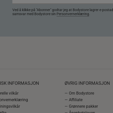
Ved å klikke på "Abonner" godtar jeg at Bodystore lagrer e-posta
samsvar med Bodystore sin
Personvernerklæring
.
DISK INFORMASJON
ØVRIG INFORMASJON
elle vilkår
— Om Bodystore
onvernerklæring
— Affiliate
ningsvilkår
— Grønnere pakker
øfte
— Åpenhetsloven