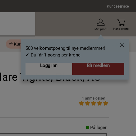
Kundeservice
Handlekorg
Min profil
r
🌱 Kundeklubb - 500 velkomstpoeng
Inspirasjon
Gavekort
500 velkomstpoeng til nye medlemmer!
✔ Du får 1 poeng per krone.
Logg inn
Bli medlem
are Tights, Black, XS
1 anmeldelser
På lager