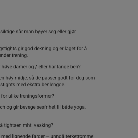
siktige når man bøyer seg eller gjør
stights gir god dekning og er laget for å
nder trening.
 høye damer og / eller har lange ben?
en høy midje, så de passer godt for deg som
gstights med ekstra benlengde.
t for ulike treningsformer?
tch og gir bevegelsesfrihet til både yoga,
på tightsen mht. vasking?
r med lignende farger – unngå tørketrommel