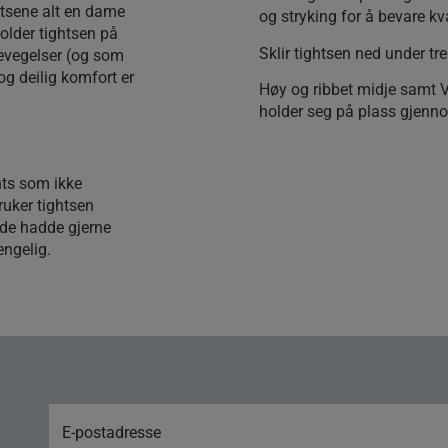
htsene alt en dame
og stryking for å bevare kva
older tightsen på
Sklir tightsen ned under tr
bevegelser (og som
g deilig komfort er
Høy og ribbet midje samt V-
holder seg på plass gjenno
hts som ikke
ruker tightsen
 de hadde gjerne
engelig.