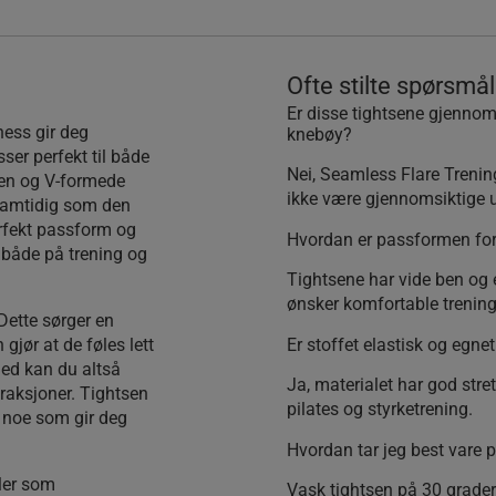
Ofte stilte spørsmål
Er disse tightsene gjennom
ness gir deg
knebøy?
er perfekt til både
Nei, Seamless Flare Trening
jen og V-formede
ikke være gjennomsiktige u
 samtidig som den
erfekt passform og
Hvordan er passformen for
 både på trening og
Tightsene har vide ben og 
ønsker komfortable trenin
Dette sørger en
gjør at de føles lett
Er stoffet elastisk og egne
ed kan du altså
Ja, materialet har god stre
traksjoner. Tightsen
pilates og styrketrening.
 noe som gir deg
Hvordan tar jeg best vare 
ller som
Vask tightsen på 30 grade