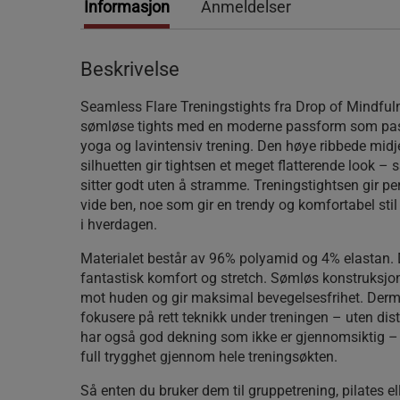
Informasjon
Anmeldelser
Beskrivelse
Seamless Flare Treningstights fra Drop of Mindful
sømløse tights med en moderne passform som pass
yoga og lavintensiv trening. Den høye ribbede mid
silhuetten gir tightsen et meget flatterende look –
sitter godt uten å stramme. Treningstightsen gir p
vide ben, noe som gir en trendy og komfortabel stil
i hverdagen.
Materialet består av 96% polyamid og 4% elastan. 
fantastisk komfort og stretch. Sømløs konstruksjon 
mot huden og gir maksimal bevegelsesfrihet. Derm
fokusere på rett teknikk under treningen – uten dis
har også god dekning som ikke er gjennomsiktig –
full trygghet gjennom hele treningsøkten.
Så enten du bruker dem til gruppetrening, pilates e