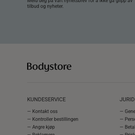
Meld deg på vårt nyhetsbrev for å ikke gå glipp av
tilbud og nyheter.
KUNDESERVICE
JURI
— Kontakt oss
— Gener
— Kontroller bestillingen
— Pers
— Angre kjøp
— Betal
— Reklamere
— Prisl