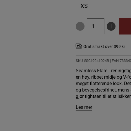
XS
Gratis frakt over 399 kr
SKU #S049241024R | EAN
73334
Seamless Flare Treningsti
en høy, ribbet midje og V-
meget flatterende look. De
og bevegelsesfrihet, mens 
gjør tightsen til et stilsik
Les mer