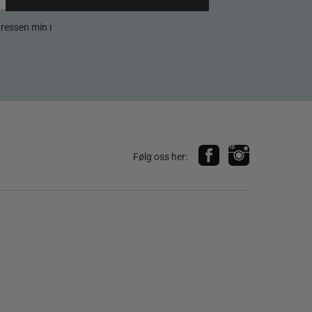
dressen min i
Følg oss her: