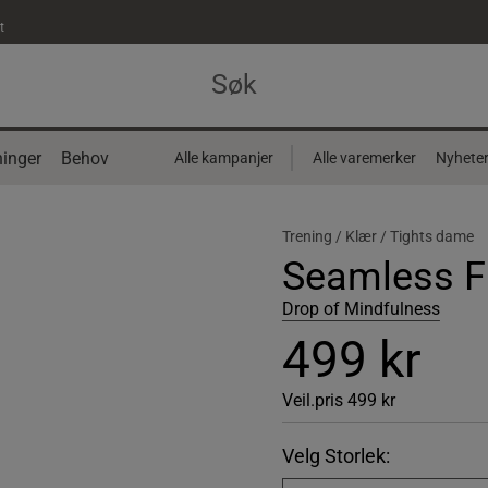
t
inger
Behov
Alle kampanjer
Alle varemerker
Nyhete
Trening /
Klær /
Tights dame
Seamless Fl
Drop of Mindfulness
499 kr
Veil.pris
499 kr
Velg Storlek: