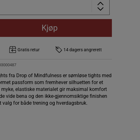
Kjøp
Gratis retur
14 dagers angrerett
03000487
ghts fra Drop of Mindfulness er sømløse tights med
formet passform som fremhever silhuetten for et
t myke, elastiske materialet gir maksimal komfort
de vide bena og den ikke-gjennomsiktige finishen
kert valg for både trening og hverdagsbruk.