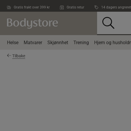
Hopp til hovedinnholdet
Gratis frakt over 399 kr
Gratis retur
14 dagers angreret
Helse
Matvarer
Skjønnhet
Trening
Hjem og husholdn
Tilbake