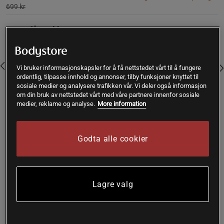
699 kr
Farge:
Cherry Moon
Vi bruker informasjonskapsler for å få nettstedet vårt til å fungere
ordentlig, tilpasse innhold og annonser, tilby funksjoner knyttet til
sosiale medier og analysere trafikken vår. Vi deler også informasjon
om din bruk av nettstedet vårt med våre partnere innenfor sosiale
medier, reklame og analyse.
More information
XS
Godta alle cookier
Kjøp
Gratis frakt over 399 kr
Gratis retur
14 dagers angrerett
Lagre valg
SKU #250016960R | EAN
7323345273100