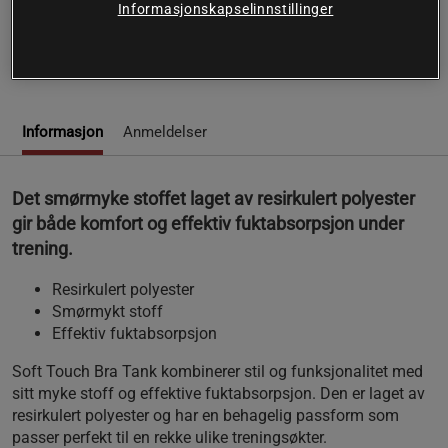
Opplev komfort og funksjonalitet med Soft Touch Bra Tank
Informasjonskapselinnstillinger
fra Casall.
Les mer
Informasjon
Anmeldelser
Det smørmyke stoffet laget av resirkulert polyester
gir både komfort og effektiv fuktabsorpsjon under
trening.
Resirkulert polyester
Smørmykt stoff
Effektiv fuktabsorpsjon
Soft Touch Bra Tank kombinerer stil og funksjonalitet med
sitt myke stoff og effektive fuktabsorpsjon. Den er laget av
resirkulert polyester og har en behagelig passform som
passer perfekt til en rekke ulike treningsøkter.