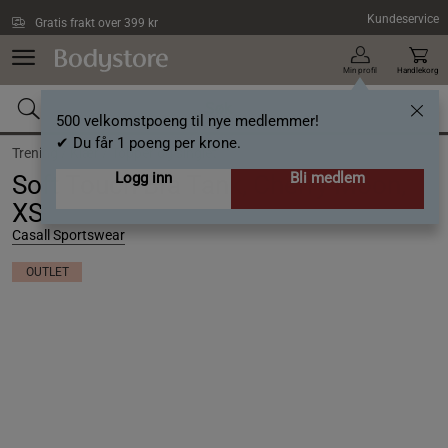
Hopp til hovedinnholdet
Kundeservice
Gratis frakt over 399 kr
Min profil
Handlekorg
500 velkomstpoeng til nye medlemmer!
✔ Du får 1 poeng per krone.
Trening /
Klær /
Topper og singlet
Logg inn
Bli medlem
Soft Touch Bra Tank, Cherry Moon,
XS
Casall Sportswear
OUTLET