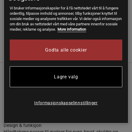
SKU #400-600021
| EAN
5701000431768
Vi bruker informasjonskapsler for å få nettstedet vårt til å fungere
ordentlig, tilpasse innhold og annonser, tilby funksjoner knyttet til
Få et stabilt grep i kabeløvelser med Star Gear Cable Grip
sosiale medier og analysere trafikken vår. Vi deler også informasjon
Pair.
om din bruk av nettstedet vårt med våre partnere innenfor sosiale
medier, reklame og analyse.
More information
Les mer
Godta alle cookier
Informasjon
Anmeldelser
Et allsidig sett håndtak for kabelmaskiner som gir
Lagre valg
komfortabelt grep og flere treningsmuligheter.
Vatterte håndtak for behagelig og stabilt grep
Slitesterke stropper og metallringer
Informasjonskapselinnstillinger
Egnet for både trekk- og pressøvelser
Enkle å bytte mellom øvelser
Design & funksjon
Håndtakene passer til øvelser for rygg, bryst, skuldre og