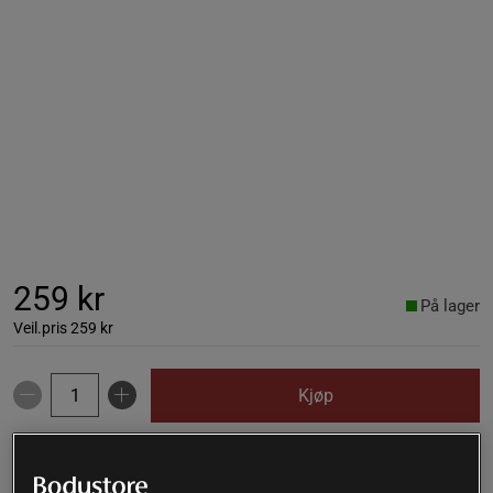
259 kr
På lager
Veil.pris
259 kr
Kjøp
Gratis frakt over 399 kr
Gratis retur
14 dagers angrerett