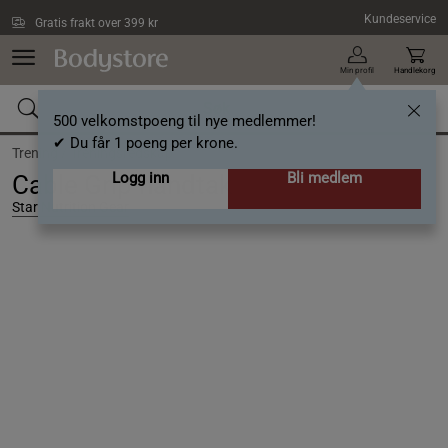
Hopp til hovedinnholdet
Kundeservice
Gratis frakt over 399 kr
Min profil
Handlekorg
500 velkomstpoeng til nye medlemmer!
✔ Du får 1 poeng per krone.
Trening /
Treningsredskap
Logg inn
Bli medlem
Cable Grip‑håndtak
Star Nutrition Gear