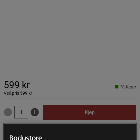
599 kr
På lager
Veil.pris
599 kr
Kjøp
Gratis frakt over 399 kr
Gratis retur
14 dagers angrerett