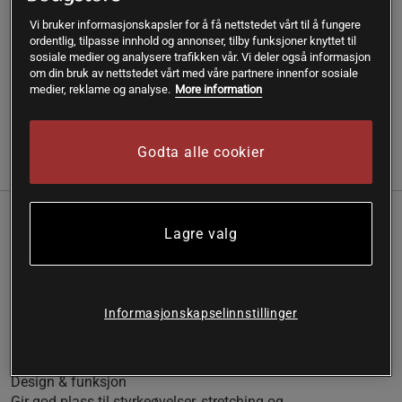
SKU #400-600015
| EAN
5701000431706
Vi bruker informasjonskapsler for å få nettstedet vårt til å fungere
ordentlig, tilpasse innhold og annonser, tilby funksjoner knyttet til
Tren komfortabelt med Star Gear Exercise Mat Large for alle
sosiale medier og analysere trafikken vår. Vi deler også informasjon
typer øvelser.
om din bruk av nettstedet vårt med våre partnere innenfor sosiale
medier, reklame og analyse.
More information
Les mer
Godta alle cookier
Informasjon
Anmeldelser
En romslig treningsmatte med god demping og
Lagre valg
stabilitet for variert gulvbasert trening hjemme.
Stor og komfortabel treningsflate
Balansert støtte og demping
Informasjonskapselinnstillinger
Sklisikker underside
Lett å rulle sammen og oppbevare
Design & funksjon
Gir god plass til styrkeøvelser, stretching og