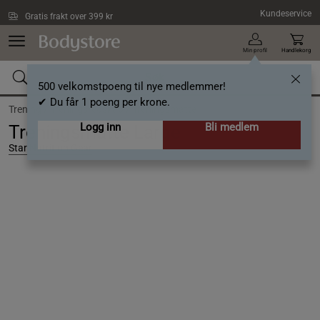
Hopp til hovedinnholdet
Kundeservice
Gratis frakt over 399 kr
Min profil
Handlekorg
500 velkomstpoeng til nye medlemmer!
✔ Du får 1 poeng per krone.
Trening /
Treningsredskap /
Treningsmatte
Logg inn
Bli medlem
Treningsmatte Large
Star Nutrition Gear