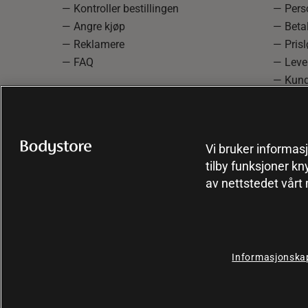
— Kontroller bestillingen
— Pers
— Angre kjøp
— Betal
— Reklamere
— Prisl
— FAQ
— Leve
— Kund
— Info
reklam
— Cooki
Vi bruker informasj
tilby funksjoner kn
av nettstedet vårt
Informasjonskap