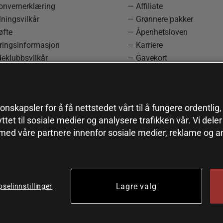
onvernerklæring
— Affiliate
ningsvilkår
— Grønnere pakker
øfte
— Åpenhetsloven
ringsinformasjon
— Karriere
eklubbsvilkår
— Gavekort
rmasjon om angrerett og
— Kundeklubb
asjon
— Sitemap
einnstillinger
onskapsler for å få nettstedet vårt til å fungere ordentlig
yttet til sosiale medier og analysere trafikken vår. Vi del
 med våre partnere innenfor sosiale medier, reklame og a
Lagre valg
selinnstillinger
© 2026 Health and