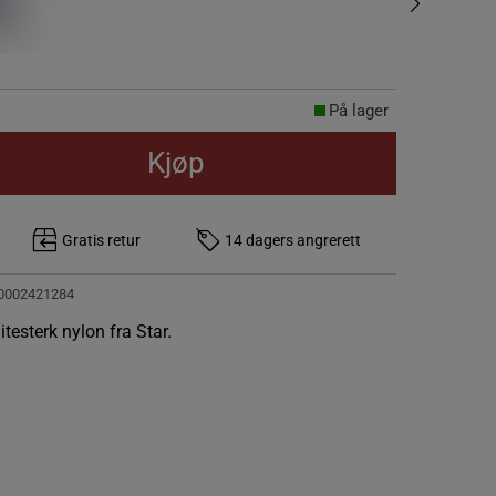
På lager
Kjøp
Gratis retur
14 dagers angrerett
0002421284
itesterk nylon fra Star.