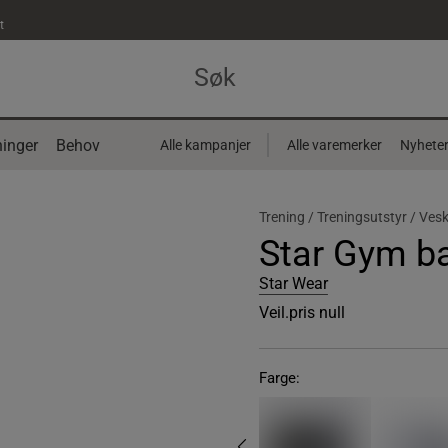
t
inger
Behov
Alle kampanjer
Alle varemerker
Nyhete
Trening /
Treningsutstyr /
Vesk
Star Gym b
Star Wear
Veil.pris
null
Farge: