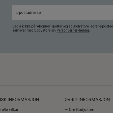
Ved å klikke på "Abonner" godtar jeg at Bodystore lagrer e-posta
samsvar med Bodystore sin
Personvernerklæring
.
DISK INFORMASJON
ØVRIG INFORMASJON
elle vilkår
— Om Bodystore