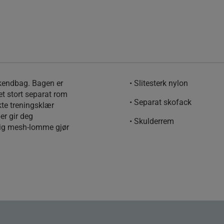
ekendbag. Bagen er
• Slitesterk nylon
 et stort separat rom
• Separat skofack
kte treningsklær
er gir deg
• Skulderrem
dig mesh-lomme gjør