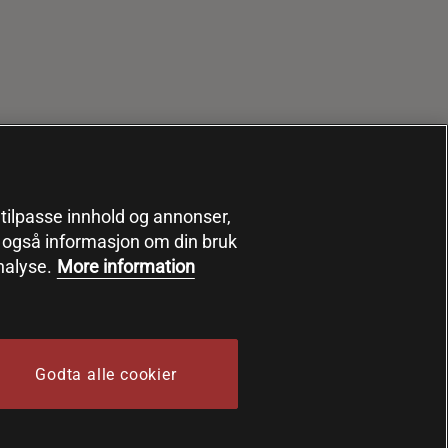
, tilpasse innhold og annonser,
er også informasjon om din bruk
nalyse.
More information
Godta alle cookier
 Sports Nutrition Group HSNG AB Bodystore - Orgnr: 556564-4258