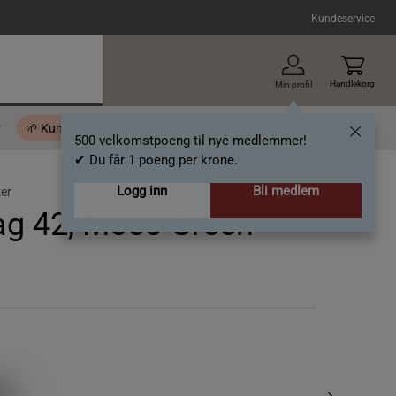
Kundeservice
Handlekorg
Min profil
r
🌱 Kundeklubb - 500 velkomstpoeng
Inspirasjon
Gavekort
500 velkomstpoeng til nye medlemmer!
✔ Du får 1 poeng per krone.
Logg inn
Bli medlem
er
ag 42, Moss Green