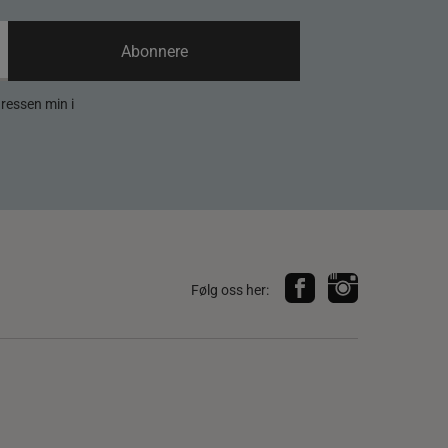
Abonnere
dressen min i
Følg oss her: