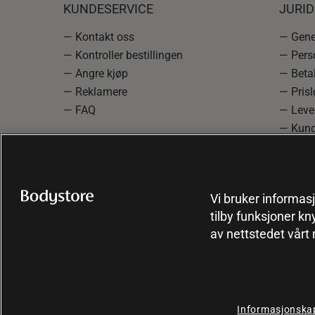
KUNDESERVICE
JURI
— Kontakt oss
— Gener
— Kontroller bestillingen
— Pers
— Angre kjøp
— Betal
— Reklamere
— Prisl
— FAQ
— Leve
— Kund
— Info
reklam
— Cooki
Vi bruker informasj
tilby funksjoner kn
av nettstedet vårt
Informasjonskap