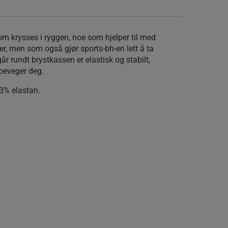
om krysses i ryggen, noe som hjelper til med
ter, men som også gjør sports-bh-en lett å ta
r rundt brystkassen er elastisk og stabilt,
 beveger deg.
13% elastan.