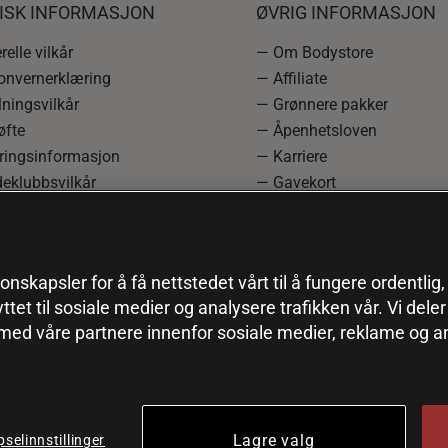
DISK INFORMASJON
ØVRIG INFORMASJON
elle vilkår
— Om Bodystore
onvernerklæring
— Affiliate
ningsvilkår
— Grønnere pakker
øfte
— Åpenhetsloven
ringsinformasjon
— Karriere
eklubbsvilkår
— Gavekort
rmasjon om angrerett og
— Kundeklubb
asjon
— Sitemap
einnstillinger
onskapsler for å få nettstedet vårt til å fungere ordentlig
yttet til sosiale medier og analysere trafikken vår. Vi del
 med våre partnere innenfor sosiale medier, reklame og a
Lagre valg
selinnstillinger