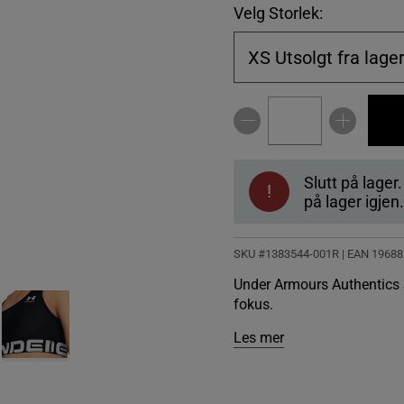
Velg Storlek:
XS
Utsolgt fra lage
Slutt på lager
!
på lager igjen.
SKU #1383544-001R | EAN
19688
Under Armours Authentics S
fokus.
Les mer