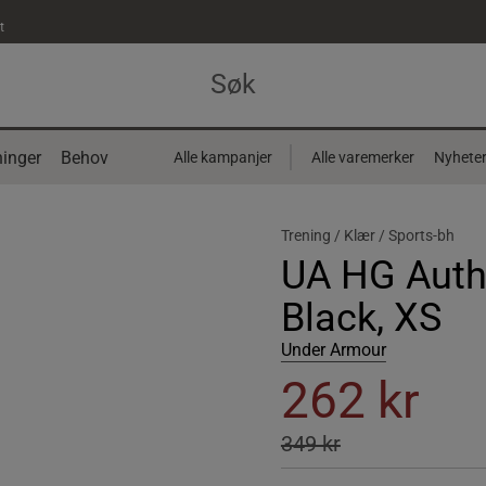
t
inger
Behov
Alle kampanjer
Alle varemerker
Nyhete
Trening /
Klær /
Sports-bh
UA HG Auth
Black, XS
Under Armour
262 kr
349 kr