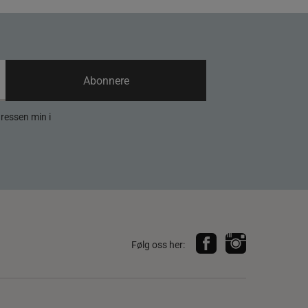
Abonnere
dressen min i
Følg oss her: