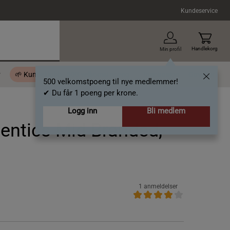
Kundeservice
Handlekorg
Min profil
r
🌱 Kundeklubb - 500 velkomstpoeng
Inspirasjon
Gavekort
500 velkomstpoeng til nye medlemmer!
✔ Du får 1 poeng per krone.
Logg inn
Bli medlem
entics Mid Branded,
1 anmeldelser