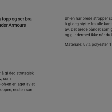
Bh-en har brede stropper s
 topp og ser bra
å gi deg støtte fra alle kan
 Under Armours
av. Det brede båndet som gå
og glir dermed ikke når du
Materiale
: 87% polyester, 
 å gi deg strategisk
ov, som
-bh-en er laget av et
kroppen, nesten som