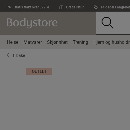
Hopp til hovedinnholdet
Gratis frakt over 399 kr
Gratis retur
14 dagers angreret
Helse
Matvarer
Skjønnhet
Trening
Hjem og husholdn
Tilbake
OUTLET