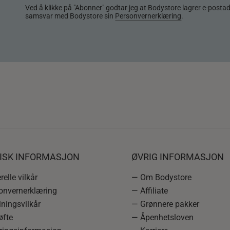
Ved å klikke på "Abonner" godtar jeg at Bodystore lagrer e-posta
samsvar med Bodystore sin
Personvernerklæring
.
DISK INFORMASJON
ØVRIG INFORMASJON
elle vilkår
— Om Bodystore
onvernerklæring
— Affiliate
ningsvilkår
— Grønnere pakker
øfte
— Åpenhetsloven