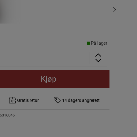
På lager
Kjøp
Gratis retur
14 dagers angrerett
6316046