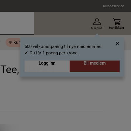
Kundeservice
Handlekorg
Min profil
r
🌱 Kundeklubb - 500 velkomstpoeng
Inspirasjon
Gavekort
500 velkomstpoeng til nye medlemmer!
✔ Du får 1 poeng per krone.
Logg inn
Bli medlem
Tee, Black, L