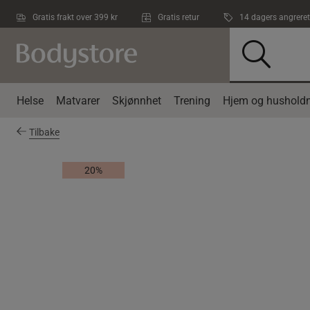
Hopp til hovedinnholdet
Gratis frakt over 399 kr
Gratis retur
14 dagers angreret
Helse
Matvarer
Skjønnhet
Trening
Hjem og husholdn
Tilbake
20%