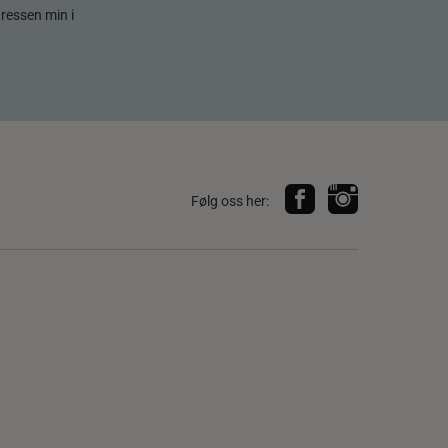
dressen min i
Følg oss her: