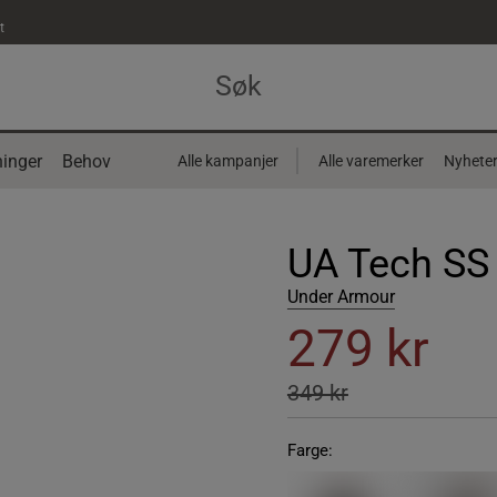
t
inger
Behov
Alle kampanjer
Alle varemerker
Nyhete
UA Tech SS 
Under Armour
279 kr
349 kr
Farge: