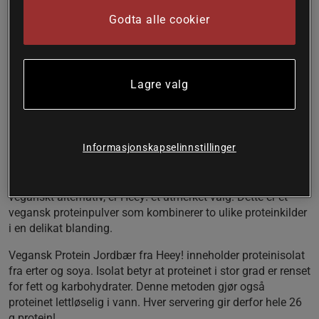
fra både erter og soya. Heey! bruker bare isolat, noe som
gjør dette til et rent protein som er lettløselig i vann. Uten
Godta alle cookier
tilsatt sukker og naturlig fritt for gluten.
Vegansk protein
Protein fra erter og soya
Lagre valg
26 g protein per servering
Delikat smak
Lettløselig i vann
Informasjonskapselinnstillinger
Protein er et viktig næringsstoff som bidrar til å både
beholde og øke muskelmassen. Det finnes mange ulike
former og varianter av protein, og for deg som leter etter et
veganskt alternativ, er Heey! et utmerket valg. Dette er et
vegansk proteinpulver som kombinerer to ulike proteinkilder
i en delikat blanding.
Vegansk Protein Jordbær fra Heey! inneholder proteinisolat
fra erter og soya. Isolat betyr at proteinet i stor grad er renset
for fett og karbohydrater. Denne metoden gjør også
proteinet lettløselig i vann. Hver servering gir derfor hele 26
g protein!