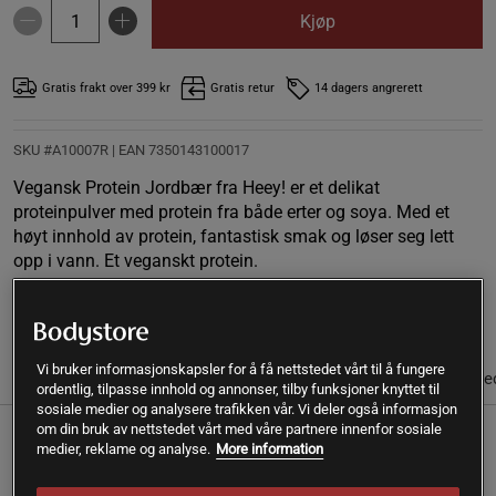
Kjøp
Gratis frakt over 399 kr
Gratis retur
14 dagers angrerett
SKU #A10007R | EAN
7350143100017
Vegansk Protein Jordbær fra Heey! er et delikat
proteinpulver med protein fra både erter og soya. Med et
høyt innhold av protein, fantastisk smak og løser seg lett
opp i vann. Et veganskt protein.
Les mer
Vi bruker informasjonskapsler for å få nettstedet vårt til å fungere
(26)
Informasjon
Anmeldelser
Næringsinformasjon & ingre
ordentlig, tilpasse innhold og annonser, tilby funksjoner knyttet til
sosiale medier og analysere trafikken vår. Vi deler også informasjon
om din bruk av nettstedet vårt med våre partnere innenfor sosiale
Med Vegansk Protein Jordbær fra Heey! får du et
medier, reklame og analyse.
More information
førsteklasses og veganskt protein som kombinerer protein