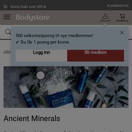
Hopp til hovedinnholdet
Kundeservice
Gratis frakt over 399 kr
Min profil
Handlekorg
500 velkomstpoeng til nye medlemmer!
✔ Du får 1 poeng per krone.
AlleVaremerker /
Logg inn
Ancient Minerals
Bli medlem
Ancient Minerals