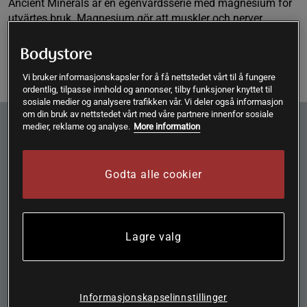
Ancient Minerals är en egenvårdsserie med magnesium för
utvärtes bruk. Magnesium gör att muskler och nerver
slappnar av. Hjälpsamt vid muskelspänningar, kramp och
träning...
Les mer
Vi bruker informasjonskapsler for å få nettstedet vårt til å fungere
ordentlig, tilpasse innhold og annonser, tilby funksjoner knyttet til
sosiale medier og analysere trafikken vår. Vi deler også informasjon
om din bruk av nettstedet vårt med våre partnere innenfor sosiale
Nyhetsbrev! Registrer deg her!
medier, reklame og analyse.
More information
Meld deg på vårt nyhetsbrev for å ikke gå glipp av tilbud og
nyheter.
Godta alle cookier
Ved å klikke på "Abonner" godtar jeg at Bodystore lagrer e-
postadressen min i samsvar med Bodystore sin
Lagre valg
Personvernerklæring
.
Abonnere
Informasjonskapselinnstillinger