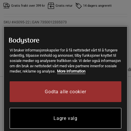
Gratis frakt over 399 kr
Gratis retur
14 dagers angrerett
SKU #A5095-22
| EAN
7350012335373
Hver tablett C-vitamin Bioflav fra Holistic inneholder så mye
som 500 mg C-vitamin.
Les mer
Vi bruker informasjonskapsler for å få nettstedet vårt til å fungere
ordentlig, tilpasse innhold og annonser, tilby funksjoner knyttet til
sosiale medier og analysere trafikken vår. Vi deler også informasjon
om din bruk av nettstedet vårt med våre partnere innenfor sosiale
(3)
Informasjon
Anmeldelser
Næringsinformasjon & ingred
medier, reklame og analyse.
More information
Hver tablett C-vitamin Bioflav fra Holistic inneholder så mye
Godta alle cookier
som 500 mg C-vitamin.
C-vitamin bidrar til å opprettholde normal funksjon av
immunsystemet under og etter intens fysisk trening – denne
Lagre valg
gunstige effekten oppnås når du har et daglig inntak på 200
mg i tillegg til det anbefalte daglige inntaket av C-vitamin.