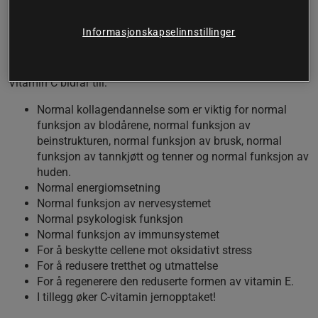
C-vitamin er:
Informasjonskapselinnstillinger
Et vannløselig vitamin
Antioksidant
Vitamin C bidrar till:
Normal kollagendannelse som er viktig for normal
funksjon av blodårene, normal funksjon av
beinstrukturen, normal funksjon av brusk, normal
funksjon av tannkjøtt og tenner og normal funksjon av
huden.
Normal energiomsetning
Normal funksjon av nervesystemet
Normal psykologisk funksjon
Normal funksjon av immunsystemet
For å beskytte cellene mot oksidativt stress
For å redusere tretthet og utmattelse
For å regenerere den reduserte formen av vitamin E.
I tillegg øker C-vitamin jernopptaket!