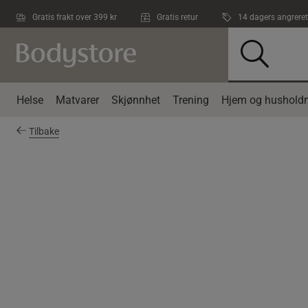
Hopp til hovedinnholdet
Gratis frakt over 399 kr
Gratis retur
14 dagers angreret
Helse
Matvarer
Skjønnhet
Trening
Hjem og husholdn
Tilbake