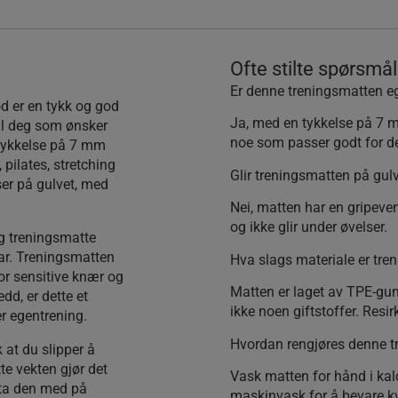
Ofte stilte spørsmål
Er denne treningsmatten eg
d er en tykk og god
Ja, med en tykkelse på 7 
il deg som ønsker
noe som passer godt for de
 tykkelse på 7 mm
 pilates, stretching
Glir treningsmatten på gul
lser på gulvet, med
Nei, matten har en gripeven
og ikke glir under øvelser.
g treningsmatte
rbar. Treningsmatten
Hva slags materiale er tre
or sensitive knær og
Matten er laget av TPE-gumm
dd, er dette et
ikke noen giftstoffer. Resi
er egentrening.
Hvordan rengjøres denne 
 at du slipper å
te vekten gjør det
Vask matten for hånd i kal
r ta den med på
maskinvask for å bevare kv