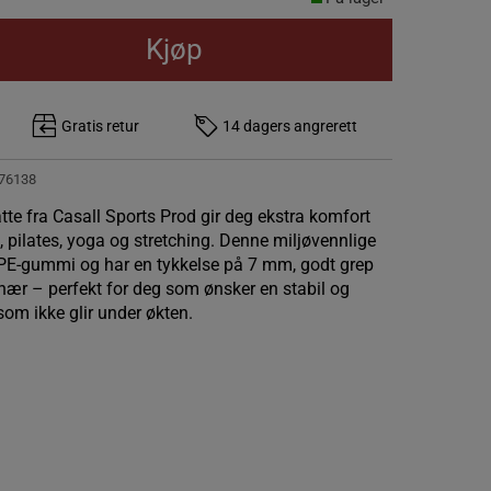
Kjøp
Gratis retur
14 dagers angrerett
76138
e fra Casall Sports Prod gir deg ekstra komfort
, pilates, yoga og stretching. Denne miljøvennlige
TPE-gummi og har en tykkelse på 7 mm, godt grep
nær – perfekt for deg som ønsker en stabil og
som ikke glir under økten.