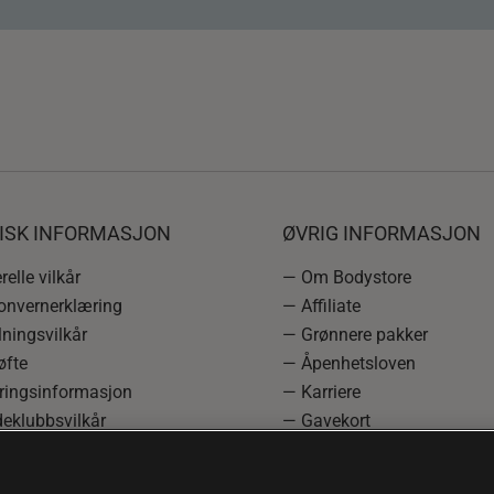
DISK INFORMASJON
ØVRIG INFORMASJON
elle vilkår
— Om Bodystore
onvernerklæring
— Affiliate
ningsvilkår
— Grønnere pakker
øfte
— Åpenhetsloven
ringsinformasjon
— Karriere
eklubbsvilkår
— Gavekort
rmasjon om angrerett og
— Kundeklubb
asjon
— Sitemap