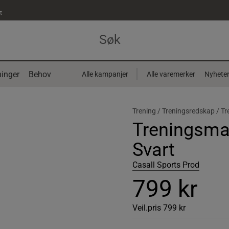
t
inger
Behov
Alle kampanjer
Alle varemerker
Nyhete
Trening /
Treningsredskap /
Tr
Treningsma
Svart
Casall Sports Prod
799 kr
Veil.pris
799 kr