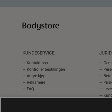
KUNDESERVICE
JURI
— Kontakt oss
— Gener
— Kontroller bestillingen
— Pers
— Angre kjøp
— Betal
— Reklamere
— Prisl
— FAQ
— Leve
— Kund
— Info
reklam