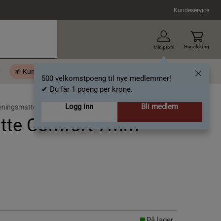
Kundeservice
Handlekorg
Min profil
r
🌱 Kundeklubb - 500 velkomstpoeng
Inspirasjon
Gavekort
500 velkomstpoeng til nye medlemmer!
✔ Du får 1 poeng per krone.
Logg inn
Bli medlem
eningsmatte
tte Comfort 7mm
På lager