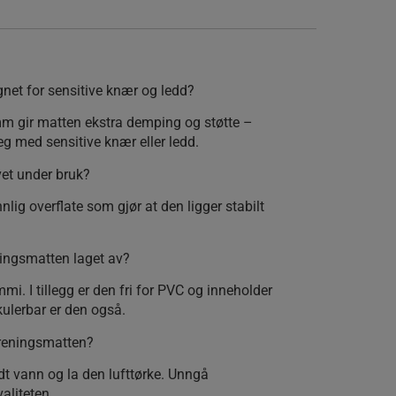
net for sensitive knær og ledd?
mm gir matten ekstra demping og støtte –
g med sensitive knær eller ledd.
vet under bruk?
nlig overflate som gjør at den ligger stabilt
ningsmatten laget av?
i. I tillegg er den fri for PVC og inneholder
rkulerbar er den også.
treningsmatten?
dt vann og la den lufttørke. Unngå
aliteten.