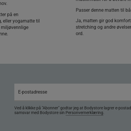
hov.
Passer denne matten til bå
ter på en
Ja, matten gir god komfort o
, eller yogamatte til
stretching og andre øvelse
 miljøvennlige
ord.
nne.
Ved å klikke på "Abonner" godtar jeg at Bodystore lagrer e-posta
samsvar med Bodystore sin
Personvernerklæring
.