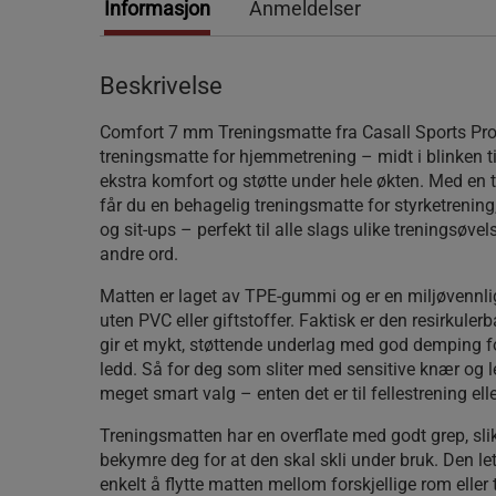
Informasjon
Anmeldelser
Beskrivelse
Comfort 7 mm Treningsmatte fra Casall Sports Pro
treningsmatte for hjemmetrening – midt i blinken t
ekstra komfort og støtte under hele økten. Med en
får du en behagelig treningsmatte for styrketrening,
og sit-ups – perfekt til alle slags ulike treningsøve
andre ord.
Matten er laget av TPE-gummi og er en miljøvennli
uten PVC eller giftstoffer. Faktisk er den resirkule
gir et mykt, støttende underlag med god demping f
ledd. Så for deg som sliter med sensitive knær og le
meget smart valg – enten det er til fellestrening ell
Treningsmatten har en overflate med godt grep, slik
bekymre deg for at den skal skli under bruk. Den let
enkelt å flytte matten mellom forskjellige rom elle