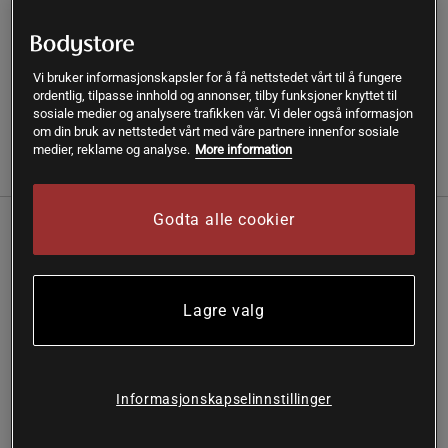
SKU #63417
| EAN
018713634177
Elegant yogamatte med metallicdesign, 6 mm tykk for
komfortable økter.
Vi bruker informasjonskapsler for å få nettstedet vårt til å fungere
ordentlig, tilpasse innhold og annonser, tilby funksjoner knyttet til
Les mer
sosiale medier og analysere trafikken vår. Vi deler også informasjon
om din bruk av nettstedet vårt med våre partnere innenfor sosiale
medier, reklame og analyse.
More information
Informasjon
Anmeldelser
Godta alle cookier
Gaiam Sunset 6mm Premium Metallic Yoga Mat –
Metallicdesign for stil og komfort
Elegant metallicmønster for en eksklusiv look
Lagre valg
Teksturert overflate for ekstra grep og sklisikkerhet
Effektiv støtdemping som reduserer belastning på
ledd
Fri for seks skadelige ftalater
Informasjonskapselinnstillinger
Sunset Premium Metallic Yoga Mat er en høykvalitets
treningsmatte med lekker metallicdesign. Perfekt for