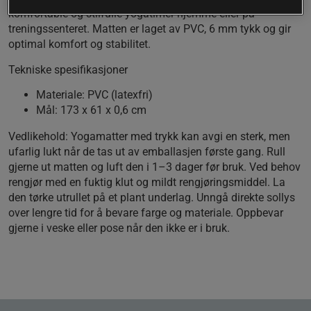
komfortable og stilfulle yogatimer hjemme eller på
treningssenteret. Matten er laget av PVC, 6 mm tykk og gir
optimal komfort og stabilitet.
Tekniske spesifikasjoner
Materiale:
PVC (latexfri)
Mål:
173 x 61 x 0,6 cm
Vedlikehold:
Yogamatter med trykk kan avgi en sterk, men
ufarlig lukt når de tas ut av emballasjen første gang. Rull
gjerne ut matten og luft den i 1–3 dager før bruk. Ved behov
rengjør med en fuktig klut og mildt rengjøringsmiddel. La
den tørke utrullet på et plant underlag. Unngå direkte sollys
over lengre tid for å bevare farge og materiale. Oppbevar
gjerne i veske eller pose når den ikke er i bruk.