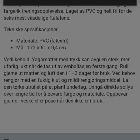
4 mm tykkelse, perfekt for deg som ønsker en smidig og
fargerik treningsopplevelse. Laget av PVC og helt fri for de
seks mest skadelige ftalatene.
Tekniske spesifikasjoner
Materiale:
PVC (latexfri)
Mål:
173 x 61 x 0,4 cm
Vedlikehold:
Yogamatter med trykk kan avgi en sterk, men
ufarlig lukt når de tas ut av emballasjen første gang. Rull
gjerne ut matten og luft den i 1–3 dager før bruk. Ved behov
rengjør med en fuktig klut og mildt rengjøringsmiddel. La
den tørke utrullet på et plant underlag. Unngå direkte sollys
over lengre tid for å bevare farge og materiale. Oppbevar
gjerne i veske eller pose når den ikke er i bruk.