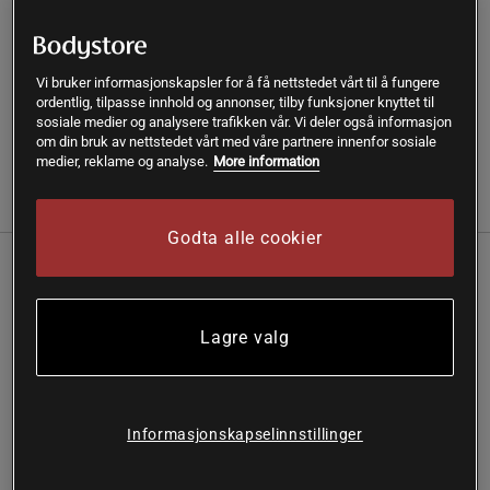
SKU #63414
| EAN
018713634146
Fargerik yogamatte med 4 mm tykkelse for smidige og
Vi bruker informasjonskapsler for å få nettstedet vårt til å fungere
energiske treningsøkter.
ordentlig, tilpasse innhold og annonser, tilby funksjoner knyttet til
sosiale medier og analysere trafikken vår. Vi deler også informasjon
Les mer
om din bruk av nettstedet vårt med våre partnere innenfor sosiale
medier, reklame og analyse.
More information
Informasjon
Anmeldelser
Godta alle cookier
Gaiam Vivid Zest 4mm Classic Printed Yoga Mat – Fargerik
design for inspirerende trening
Lagre valg
Livlig mønster som gir energi til treningen
Teksturert overflate for ekstra grep og sklisikkerhet
Effektiv støtdemping som reduserer belastning på
ledd
Informasjonskapselinnstillinger
Fri for seks skadelige ftalater
Vivid Zest Classic Printed Yoga Mat er en lettere matte med