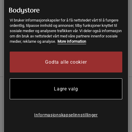
Gratis frakt over 399 kr
Gratis retur
14 dagers angrerett
Vi bruker informasjonskapsler for å få nettstedet vårt til å fungere
SKU #62429
| EAN
018713624291
ordentlig, tilpasse innhold og annonser, tilby funksjoner knyttet til
sosiale medier og analysere trafikken vår. Vi deler også informasjon
Yoga Mat Pink Marrakech 4 mm - En lekker treningsmatte
om din bruk av nettstedet vårt med våre partnere innenfor sosiale
fra Gaiam som tilbyr effektiv støtdemping!
medier, reklame og analyse.
More information
Les mer
Godta alle cookier
Informasjon
Anmeldelser
Lagre valg
Yoga Mat Pink Marrakech 4 mm - En lekker
treningsmatte fra Gaiam som tilbyr effektiv
støtdemping! En tynn matte av høy kvalitet,
Informasjonskapselinnstillinger
som gir komfort under alle øvelser som
utføres sittende eller liggende på gulvet.