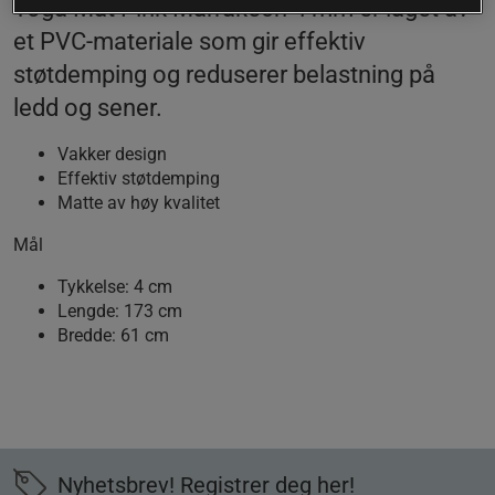
Yoga Mat Pink Marrakech 4 mm er laget av
et PVC-materiale som gir effektiv
støtdemping og reduserer belastning på
ledd og sener.
Vakker design
Effektiv støtdemping
Matte av høy kvalitet
Mål
Tykkelse: 4 cm
Lengde: 173 cm
Bredde: 61 cm
Nyhetsbrev! Registrer deg her!