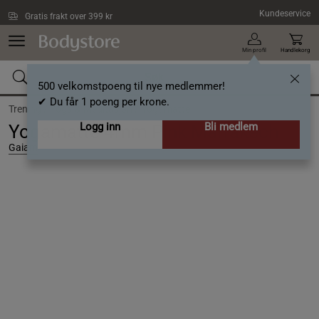
Hopp til hovedinnholdet
Kundeservice
Gratis frakt over 399 kr
Min profil
Handlekorg
500 velkomstpoeng til nye medlemmer!
✔ Du får 1 poeng per krone.
Trening /
Yoga & Meditasjon /
Yogamatte
Logg inn
Bli medlem
Yogamatte 4mm Pink Marrakech
Gaiam