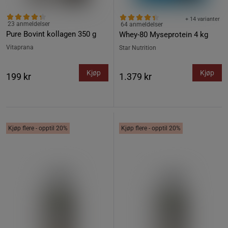
+ 14 varianter
23 anmeldelser
64 anmeldelser
Pure Bovint kollagen 350 g
Whey-80 Myseprotein 4 kg
Vitaprana
Star Nutrition
Kjøp
Kjøp
199 kr
1.379 kr
Kjøp flere - opptil 20%
Kjøp flere - opptil 20%