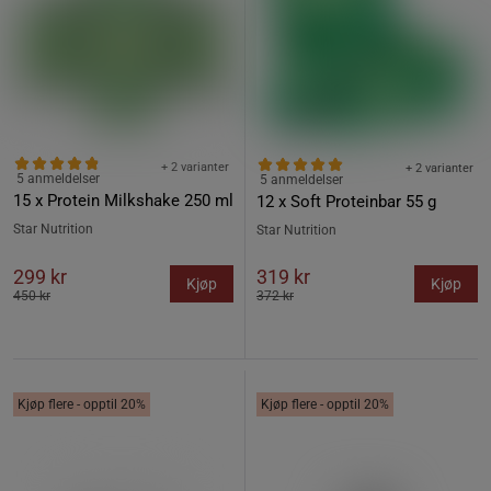
+ 2 varianter
+ 2 varianter
5 anmeldelser
5 anmeldelser
15 x Protein Milkshake 250 ml
12 x Soft Proteinbar 55 g
Star Nutrition
Star Nutrition
299 kr
319 kr
Kjøp
Kjøp
450 kr
372 kr
Kjøp flere - opptil 20%
Kjøp flere - opptil 20%