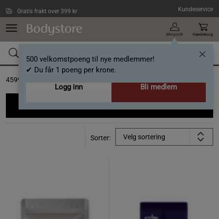
Hopp til hovedinnholdet
Kundeservice
Gratis frakt over 399 kr
Min profil
Handlekorg
500 velkomstpoeng til nye medlemmer!
✔ Du får 1 poeng per krone.
4599
resultat(er) for
Logg inn
Bli medlem
Filtrer
Velg sortering
Sorter: