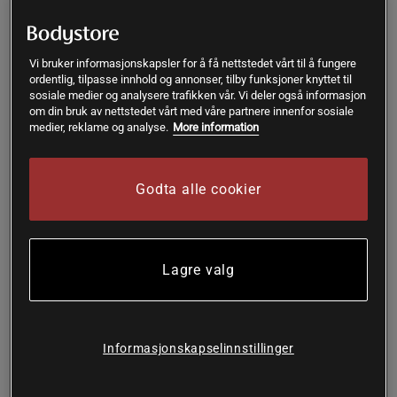
Holistic
Vitaprana
255 kr
Kjøp
Kjøp
Vi bruker informasjonskapsler for å få nettstedet vårt til å fungere
199 kr
399 kr
ordentlig, tilpasse innhold og annonser, tilby funksjoner knyttet til
sosiale medier og analysere trafikken vår. Vi deler også informasjon
om din bruk av nettstedet vårt med våre partnere innenfor sosiale
medier, reklame og analyse.
More information
Kjøp flere - opptil 20%
Prisfunn
Godta alle cookier
Lagre valg
Informasjonskapselinnstillinger