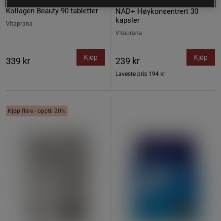
12 anmeldelser
17 anmeldelser
Kollagen Beauty 90 tabletter
NAD+ Høykonsentrert 30
kapsler
Vitaprana
Vitaprana
Kjøp
Kjøp
339 kr
239 kr
Laveste pris
194 kr
Kjøp flere - opptil 20%