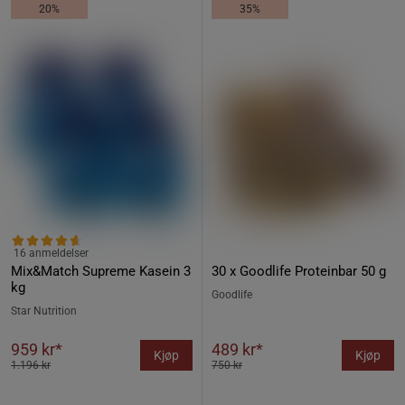
20%
35%
16 anmeldelser
Mix&Match Supreme Kasein 3
30 x Goodlife Proteinbar 50 g
kg
Goodlife
Star Nutrition
959 kr*
489 kr*
Kjøp
Kjøp
1.196 kr
750 kr