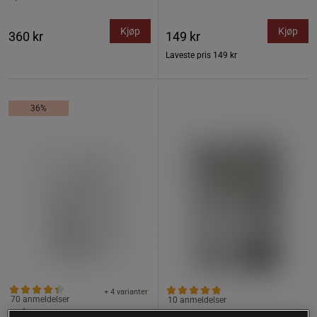
Kjøp
Kjøp
360 kr
149 kr
Laveste pris
149 kr
36%
+ 4 varianter
70 anmeldelser
10 anmeldelser
Holistic Myseprotein 750 g
Creatine powder 300g