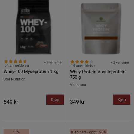
+ 9 varianter
+ 2 varianter
54 anmeldelser
14 anmeldelser
Whey-100 Myseprotein 1 kg
Whey Protein Vassleprotein
750 g
Star Nutrition
Vitaprana
Kjøp
Kjøp
549 kr
349 kr
11%
Kjøp flere - opptil 20%