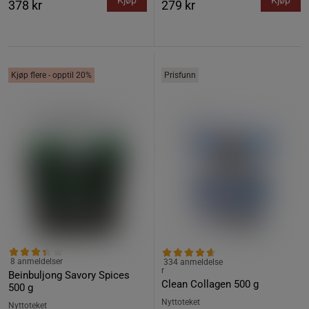
Kjøp
Kjøp
378 kr
279 kr
Kjøp flere - opptil 20%
Prisfunn
8 anmeldelser
334 anmeldelse
r
Beinbuljong Savory Spices
Clean Collagen 500 g
500 g
Nyttoteket
Nyttoteket