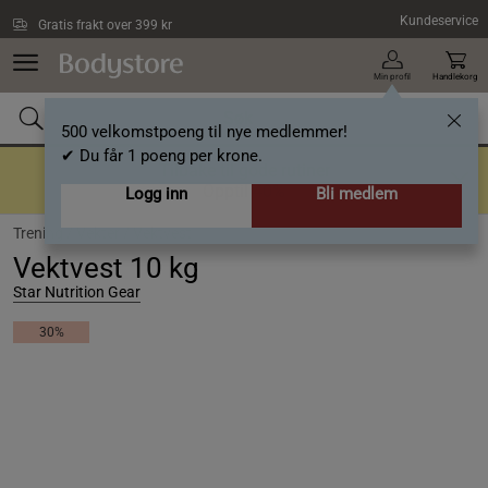
Hopp til hovedinnholdet
Kundeservice
Gratis frakt over 399 kr
Min profil
Handlekorg
500 velkomstpoeng til nye medlemmer!
✔ Du får 1 poeng per krone.
Tilbake til gode rutiner
Opptil 40%
Logg inn
Bli medlem
Trening /
Vekter /
Vektvest
Vektvest 10 kg
Star Nutrition Gear
30%