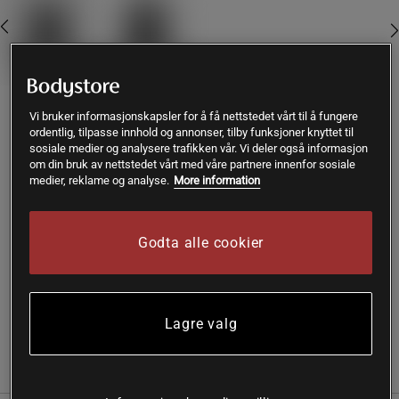
Vi bruker informasjonskapsler for å få nettstedet vårt til å fungere
Kjøp
ordentlig, tilpasse innhold og annonser, tilby funksjoner knyttet til
sosiale medier og analysere trafikken vår. Vi deler også informasjon
om din bruk av nettstedet vårt med våre partnere innenfor sosiale
Gratis frakt over 399 kr
Gratis retur
14 dagers angrerett
medier, reklame og analyse.
More information
SKU #400-600011
| EAN
5701000431669
Godta alle cookier
Øk intensiteten i treningen din med Star Gear Weight Vest 10
kg.
Les mer
Lagre valg
Informasjon
Anmeldelser