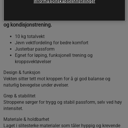
Informasjonskapselinnstillinger
En stabil og komfortabel vektvest som øker
treningsintensiteten og gir mer effekt av både styrke-
og kondisjonstrening.
10 kg totalvekt
Jevn vektfordeling for bedre komfort
Justerbar passform
Egnet for løping, funksjonell trening og
kroppsvektøvelser
Design & funksjon
Vekten sitter tett mot kroppen for å gi god balanse og
naturlig bevegelse under øvelser.
Grep & stabilitet
Stroppene sørger for trygg og stabil passform, selv ved høy
intensitet.
Materiale & holdbarhet
Laget i slitesterke materialer som tåler hyppig og krevende