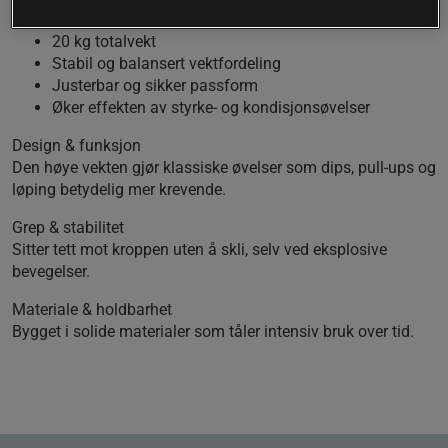
maksimal belastning og ekstra utfordring i treningen.
20 kg totalvekt
Stabil og balansert vektfordeling
Justerbar og sikker passform
Øker effekten av styrke- og kondisjonsøvelser
Design & funksjon
Den høye vekten gjør klassiske øvelser som dips, pull‑ups og
løping betydelig mer krevende.
Grep & stabilitet
Sitter tett mot kroppen uten å skli, selv ved eksplosive
bevegelser.
Materiale & holdbarhet
Bygget i solide materialer som tåler intensiv bruk over tid.