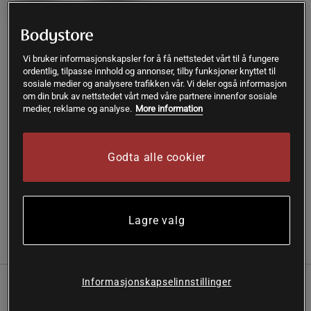
Kjøp
Vi bruker informasjonskapsler for å få nettstedet vårt til å fungere
ordentlig, tilpasse innhold og annonser, tilby funksjoner knyttet til
sosiale medier og analysere trafikken vår. Vi deler også informasjon
om din bruk av nettstedet vårt med våre partnere innenfor sosiale
Gratis frakt over 399 kr
Gratis retur
14 dagers angrerett
medier, reklame og analyse.
More information
SKU #400-600012
| EAN
5701000431676
Godta alle cookier
Maksimer prestasjonen din med Star Gear Weight Vest 20
kg.
Les mer
Lagre valg
Informasjon
Anmeldelser
Informasjonskapselinnstillinger
En tung og robust vektvest for deg som ønsker