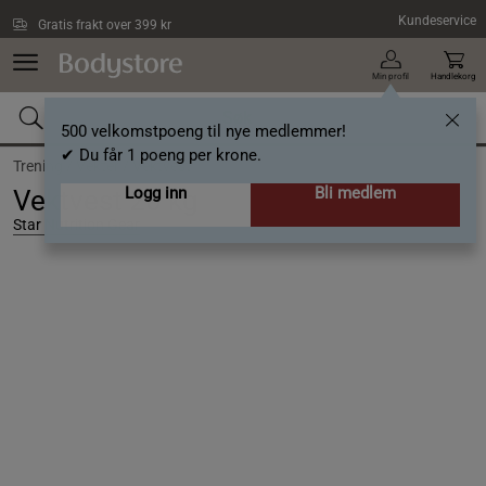
Hopp til hovedinnholdet
Kundeservice
Gratis frakt over 399 kr
Min profil
Handlekorg
500 velkomstpoeng til nye medlemmer!
✔ Du får 1 poeng per krone.
Trening /
Vekter /
Vektvest
Logg inn
Bli medlem
Vektvest 20 kg
Star Nutrition Gear