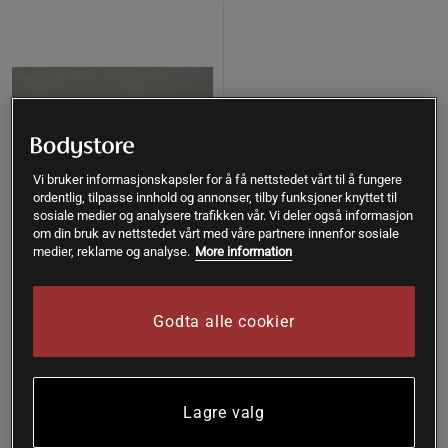
Vi bruker informasjonskapsler for å få nettstedet vårt til å fungere
ordentlig, tilpasse innhold og annonser, tilby funksjoner knyttet til
sosiale medier og analysere trafikken vår. Vi deler også informasjon
om din bruk av nettstedet vårt med våre partnere innenfor sosiale
medier, reklame og analyse.
More information
+ 2 farger
+ 2 farger
1 anmeldelser
Godta alle cookier
Bolster, Blueberry Blue
Bolster Svart
Yogiraj
Yogiraj
Kjøp
Kjøp
899 kr
899 kr
Lagre valg