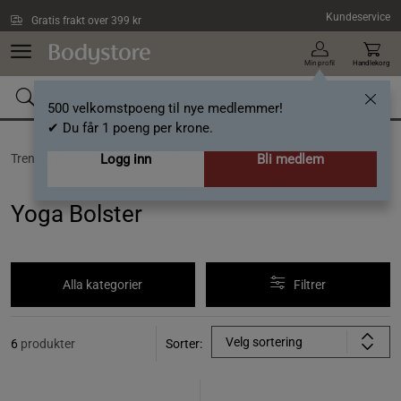
Hopp til hovedinnholdet
Kundeservice
Gratis frakt over 399 kr
Min profil
Handlekorg
500 velkomstpoeng til nye medlemmer!
✔ Du får 1 poeng per krone.
Trening /
Yoga & Meditasjon /
Logg inn
Yoga Bolster
Bli medlem
Yoga Bolster
Alla kategorier
Filtrer
Velg sortering
6
produkter
Sorter: